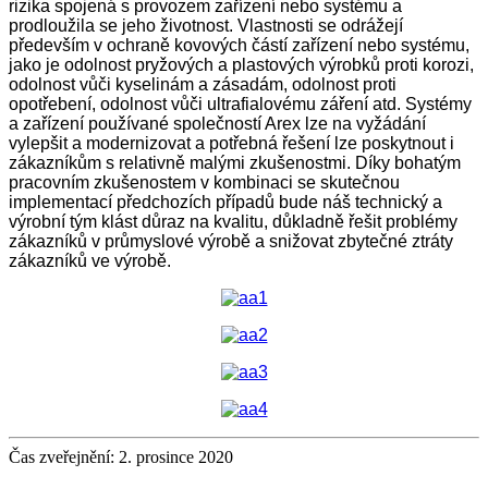
rizika spojená s provozem zařízení nebo systému a
prodloužila se jeho životnost. Vlastnosti se odrážejí
především v ochraně kovových částí zařízení nebo systému,
jako je odolnost pryžových a plastových výrobků proti korozi,
odolnost vůči kyselinám a zásadám, odolnost proti
opotřebení, odolnost vůči ultrafialovému záření atd. Systémy
a zařízení používané společností Arex lze na vyžádání
vylepšit a modernizovat a potřebná řešení lze poskytnout i
zákazníkům s relativně malými zkušenostmi. Díky bohatým
pracovním zkušenostem v kombinaci se skutečnou
implementací předchozích případů bude náš technický a
výrobní tým klást důraz na kvalitu, důkladně řešit problémy
zákazníků v průmyslové výrobě a snižovat zbytečné ztráty
zákazníků ve výrobě.
Čas zveřejnění: 2. prosince 2020