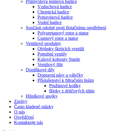
Průmyslová gumová hadice
Vzduchová hadice
Chemická hadice
Potravinová hadice
Vodní hadice
Součásti odolné proti flotačnímu opotřebení
Polyuretanový rotor a stator
Gumový rotor a stator
Ventilové produkty
Objímky škrticích ventilů
Potrubní ventily
Kulové kohouty Staple
Ventilový filtr
Doplňkové díly
Dopravní pásy a válečky
Příslušenství k filtračním lisům
Pružinové kolíky
Bloky z drtičových slitin
Hliníkové spojky
Zprávy
Často kladené otázky
O nás
Osvědčení
Kontaktujte nás