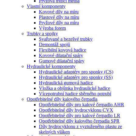
Pryžová třídicí média
Vlastní komponenty
Kovové díly na míru
Plastové díly na míru
Pryžové díly na míru
Výroba forem
Trubky a spojky
Svařované a bezešvé trubky
Demontáž spojů
Flexibilní kovová hadice
Kovové dilatační spáry
Gumové dilatační spáry
Hydraulické komponenty
Hydraulické adaptéry pro sponky (CS)
Hydraulické adaptéry pro sponky (SS)
Hydraulická gumová hadice
Vložka a objímka hydraulické hadice
Vícepotrubní hadice sběrného potrubí
Opotřebitelné díly kalového čerpadla
Opotřebitelné díly pro kalové čerpadlo AHR
Opotřebitelné díly hydrocyklonu CVX
Opotřebitelné díly pro kalové čerpadlo LR
Opotřebitelné díly kalového čerpadla SPR
Díly hydrocyklonu z vyztuženého plastu ze
skelných vláken