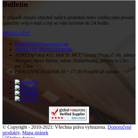
Bulletin
V případě dotazů ohledně našich produktů nebo ceníku nám prosím
zanechte svůj e-mail a my se vám ozveme do 24 hodin.
PŘEDLOŽIT
E-MAIL
info@arextecn.com
TELEFON
+8615733230780
ADRESA
Pokoj 415, blok D, MCC Grand Plaza, č. 66, silnice
Xiangtai, okres Yuhua, město Shijiazhuang, provincie Che-
pej, Čína
PRACOVNÍ DOBA
08:30 ~ 17:30 Pondělí až sobota
© Copyright - 2010-2021: Všechna práva vyhrazena.
Doporučené
produkty
,
Mapa stránek