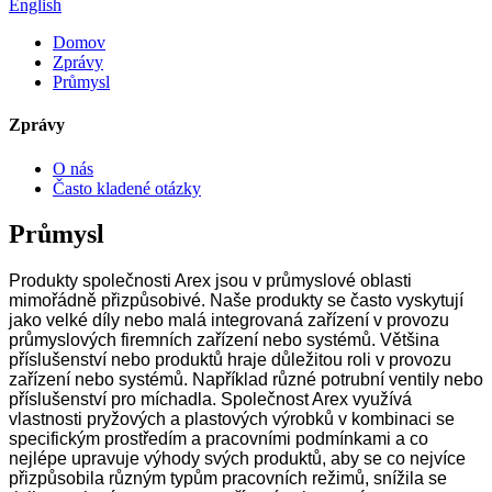
English
Domov
Zprávy
Průmysl
Zprávy
O nás
Často kladené otázky
Průmysl
Produkty společnosti Arex jsou v průmyslové oblasti
mimořádně přizpůsobivé. Naše produkty se často vyskytují
jako velké díly nebo malá integrovaná zařízení v provozu
průmyslových firemních zařízení nebo systémů. Většina
příslušenství nebo produktů hraje důležitou roli v provozu
zařízení nebo systémů. Například různé potrubní ventily nebo
příslušenství pro míchadla. Společnost Arex využívá
vlastnosti pryžových a plastových výrobků v kombinaci se
specifickým prostředím a pracovními podmínkami a co
nejlépe upravuje výhody svých produktů, aby se co nejvíce
přizpůsobila různým typům pracovních režimů, snížila se