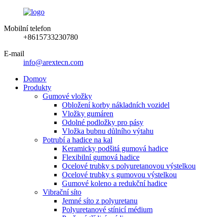
Mobilní telefon
+8615733230780
E-mail
info@arextecn.com
Domov
Produkty
Gumové vložky
Obložení korby nákladních vozidel
Vložky gumáren
Odolné podložky pro pásy
Vložka bubnu důlního výtahu
Potrubí a hadice na kal
Keramicky podšitá gumová hadice
Flexibilní gumová hadice
Ocelové trubky s polyuretanovou výstelkou
Ocelové trubky s gumovou výstelkou
Gumové koleno a redukční hadice
Vibrační síto
Jemné síto z polyuretanu
Polyuretanové stínicí médium