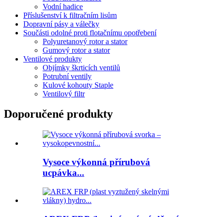
Vodní hadice
Příslušenství k filtračním lisům
Dopravní pásy a válečky
Součásti odolné proti flotačnímu opotřebení
Polyuretanový rotor a stator
Gumový rotor a stator
Ventilové produkty
Objímky škrticích ventilů
Potrubní ventily
Kulové kohouty Staple
Ventilový filtr
Doporučené produkty
Vysoce výkonná přírubová
ucpávka...