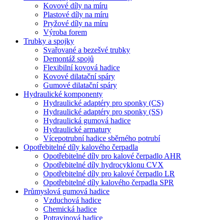
Kovové díly na míru
Plastové díly na míru
Pryžové díly na míru
Výroba forem
Trubky a spojky
Svařované a bezešvé trubky
Demontáž spojů
Flexibilní kovová hadice
Kovové dilatační spáry
Gumové dilatační spáry
Hydraulické komponenty
Hydraulické adaptéry pro sponky (CS)
Hydraulické adaptéry pro sponky (SS)
Hydraulická gumová hadice
Hydraulické armatury
Vícepotrubní hadice sběrného potrubí
Opotřebitelné díly kalového čerpadla
Opotřebitelné díly pro kalové čerpadlo AHR
Opotřebitelné díly hydrocyklonu CVX
Opotřebitelné díly pro kalové čerpadlo LR
Opotřebitelné díly kalového čerpadla SPR
Průmyslová gumová hadice
Vzduchová hadice
Chemická hadice
Potravinová hadice