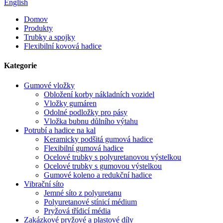
English
Domov
Produkty
Trubky a spojky
Flexibilní kovová hadice
Kategorie
Gumové vložky
Obložení korby nákladních vozidel
Vložky gumáren
Odolné podložky pro pásy
Vložka bubnu důlního výtahu
Potrubí a hadice na kal
Keramicky podšitá gumová hadice
Flexibilní gumová hadice
Ocelové trubky s polyuretanovou výstelkou
Ocelové trubky s gumovou výstelkou
Gumové koleno a redukční hadice
Vibrační síto
Jemné síto z polyuretanu
Polyuretanové stínicí médium
Pryžová třídicí média
Zakázkové pryžové a plastové díly