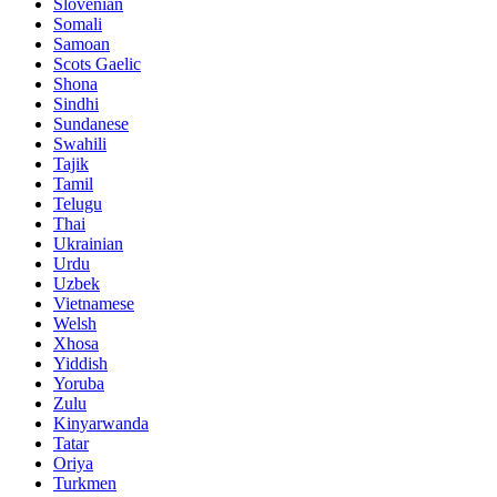
Slovenian
Somali
Samoan
Scots Gaelic
Shona
Sindhi
Sundanese
Swahili
Tajik
Tamil
Telugu
Thai
Ukrainian
Urdu
Uzbek
Vietnamese
Welsh
Xhosa
Yiddish
Yoruba
Zulu
Kinyarwanda
Tatar
Oriya
Turkmen