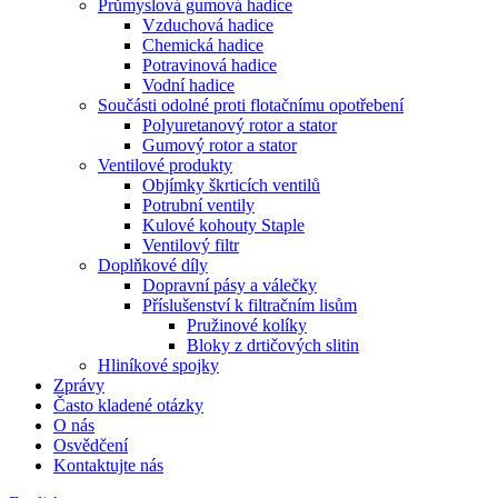
Průmyslová gumová hadice
Vzduchová hadice
Chemická hadice
Potravinová hadice
Vodní hadice
Součásti odolné proti flotačnímu opotřebení
Polyuretanový rotor a stator
Gumový rotor a stator
Ventilové produkty
Objímky škrticích ventilů
Potrubní ventily
Kulové kohouty Staple
Ventilový filtr
Doplňkové díly
Dopravní pásy a válečky
Příslušenství k filtračním lisům
Pružinové kolíky
Bloky z drtičových slitin
Hliníkové spojky
Zprávy
Často kladené otázky
O nás
Osvědčení
Kontaktujte nás