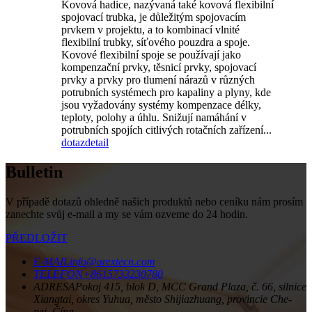
Kovová hadice, nazývaná také kovová flexibilní
spojovací trubka, je důležitým spojovacím
prvkem v projektu, a to kombinací vlnité
flexibilní trubky, síťového pouzdra a spoje.
Kovové flexibilní spoje se používají jako
kompenzační prvky, těsnicí prvky, spojovací
prvky a prvky pro tlumení nárazů v různých
potrubních systémech pro kapaliny a plyny, kde
jsou vyžadovány systémy kompenzace délky,
teploty, polohy a úhlu. Snižují namáhání v
potrubních spojích citlivých rotačních zařízení...
dotaz
detail
Bulletin
V případě dotazů ohledně našich produktů nebo ceníku nám prosím
zanechte svůj e-mail a my se vám ozveme do 24 hodin.
PŘEDLOŽIT
E-MAIL
info@arextecn.com
TELEFON
+8615733230780
ADRESA
Pokoj 415, blok D, MCC Grand Plaza, č. 66, silnice
Xiangtai, okres Yuhua, město Shijiazhuang, provincie Che-
pej, Čína