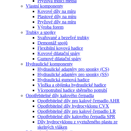
Pryžová třídicí média
Vlastní komponenty
Kovové díly na míru
Plastové díly na míru
Pryžové díly na míru
Výroba forem
Trubky a spojky
Svařované a bezešvé trubky
Demontáž spojů
Flexibilní kovová hadice
Kovové dilatační spáry
Gumové dilatační spáry
Hydraulické komponenty
Hydraulické adaptéry pro sponky (CS)
Hydraulické adaptéry pro sponky (SS)
Hydraulická gumová hadice
Vložka a objímka hydraulické hadice
Vícepotrubní hadice sběrného potrubí
Opotřebitelné díly kalového čerpadla
Opotřebitelné díly pro kalové čerpadlo AHR
Opotřebitelné díly hydrocyklonu CVX
Opotřebitelné díly pro kalové čerpadlo LR
Opotřebitelné díly kalového čerpadla SPR
Díly hydrocyklonu z vyztuženého plastu ze
skelných vláken