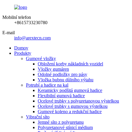
Mobilní telefon
+8615733230780
E-mail
info@arextecn.com
Domov
Produkty
Gumové vložky
Obložení korby nákladních vozidel
Vložky gumáren
Odolné podložky pro pásy
Vložka bubnu důlního výtahu
Potrubí a hadice na kal
Keramicky podšitá gumová hadice
Flexibilní gumová hadice
Ocelové trubky s polyuretanovou výstelkou
Ocelové trubky s gumovou výstelkou
Gumové koleno a redukční hadice
Vibrační síto
Jemné síto z polyuretanu
Polyuretanové stínicí médium