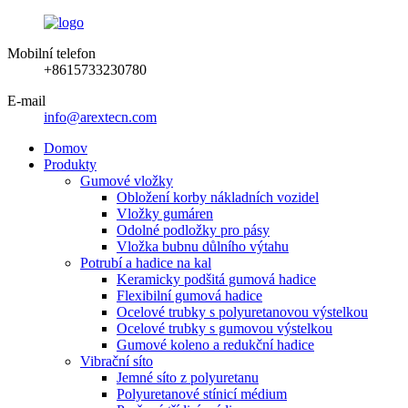
Mobilní telefon
+8615733230780
E-mail
info@arextecn.com
Domov
Produkty
Gumové vložky
Obložení korby nákladních vozidel
Vložky gumáren
Odolné podložky pro pásy
Vložka bubnu důlního výtahu
Potrubí a hadice na kal
Keramicky podšitá gumová hadice
Flexibilní gumová hadice
Ocelové trubky s polyuretanovou výstelkou
Ocelové trubky s gumovou výstelkou
Gumové koleno a redukční hadice
Vibrační síto
Jemné síto z polyuretanu
Polyuretanové stínicí médium