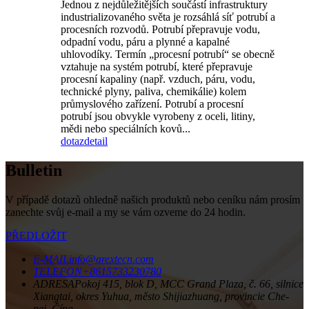
Jednou z nejdůležitějších součástí infrastruktury
industrializovaného světa je rozsáhlá síť potrubí a
procesních rozvodů. Potrubí přepravuje vodu,
odpadní vodu, páru a plynné a kapalné
uhlovodíky. Termín „procesní potrubí“ se obecně
vztahuje na systém potrubí, které přepravuje
procesní kapaliny (např. vzduch, páru, vodu,
technické plyny, paliva, chemikálie) kolem
průmyslového zařízení. Potrubí a procesní
potrubí jsou obvykle vyrobeny z oceli, litiny,
mědi nebo speciálních kovů...
dotaz
detail
Bulletin
V případě dotazů ohledně našich produktů nebo ceníku nám prosím
zanechte svůj e-mail a my se vám ozveme do 24 hodin.
PŘEDLOŽIT
E-MAIL
info@arextecn.com
TELEFON
+8615733230780
ADRESA
Pokoj 415, blok D, MCC Grand Plaza, č. 66, silnice
Xiangtai, okres Yuhua, město Shijiazhuang, provincie Che-
pej, Čína