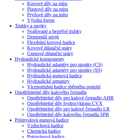
Kovové díly na míru
Plastové díly na míru
Pryžové díly na míru
Výroba forem
Trubky a spojky
Svařované a bezešvé trubky
Demontáž spojů
Flexibilní kovová hadice
Kovové dilatační spáry
Gumové dilatační spáry
Hydraulické komponenty
Hydraulické adaptéry pro sponky (CS)
Hydraulické adaptéry pro sponky (SS)
Hydraulická gumová hadice
Hydraulické armatury
Vícepotrubní hadice sběrného potrubí
Opotřebitelné díly kalového čerpadla
Opotřebitelné díly pro kalové čerpadlo AHR
Opotřebitelné díly hydrocyklonu CVX
Opotřebitelné díly pro kalové čerpadlo LR
Opotřebitelné díly kalového čerpadla SPR
Průmyslová gumová hadice
Vzduchová hadice
Chemická hadice
Potravinová hadice