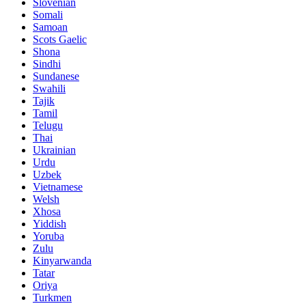
Slovenian
Somali
Samoan
Scots Gaelic
Shona
Sindhi
Sundanese
Swahili
Tajik
Tamil
Telugu
Thai
Ukrainian
Urdu
Uzbek
Vietnamese
Welsh
Xhosa
Yiddish
Yoruba
Zulu
Kinyarwanda
Tatar
Oriya
Turkmen