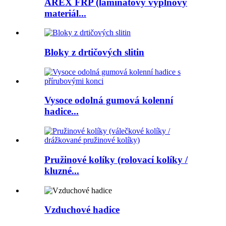
AREX FRP (laminátový výplňový
materiál...
Bloky z drtičových slitin
Vysoce odolná gumová kolenní
hadice...
Pružinové kolíky (rolovací kolíky /
kluzné...
Vzduchové hadice