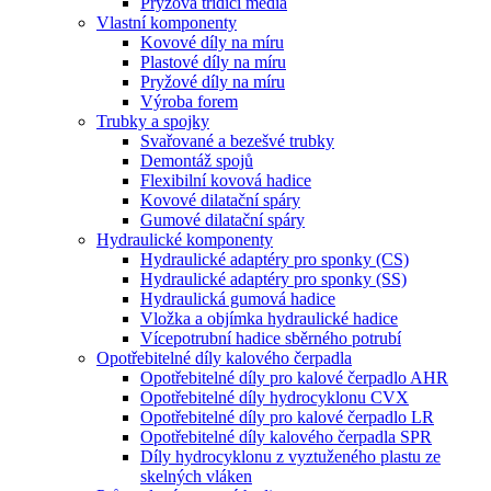
Pryžová třídicí média
Vlastní komponenty
Kovové díly na míru
Plastové díly na míru
Pryžové díly na míru
Výroba forem
Trubky a spojky
Svařované a bezešvé trubky
Demontáž spojů
Flexibilní kovová hadice
Kovové dilatační spáry
Gumové dilatační spáry
Hydraulické komponenty
Hydraulické adaptéry pro sponky (CS)
Hydraulické adaptéry pro sponky (SS)
Hydraulická gumová hadice
Vložka a objímka hydraulické hadice
Vícepotrubní hadice sběrného potrubí
Opotřebitelné díly kalového čerpadla
Opotřebitelné díly pro kalové čerpadlo AHR
Opotřebitelné díly hydrocyklonu CVX
Opotřebitelné díly pro kalové čerpadlo LR
Opotřebitelné díly kalového čerpadla SPR
Díly hydrocyklonu z vyztuženého plastu ze
skelných vláken