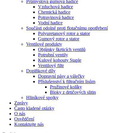
Průmyslová gumová hadice
Vzduchová hadice
Chemická hadice
Potravinová hadice
Vodní hadice
Součásti odolné proti flotačnímu opotřebení
Polyuretanový rotor a stator
Gumový rotor a stator
Ventilové produkty
Objímky škrticích ventilů
Potrubní ventily
Kulové kohouty Staple
Ventilový filtr
Doplňkové díly
Dopravní pásy a válečky
Příslušenství k filtračním lisům
Pružinové kolíky
Bloky z drtičových slitin
Hliníkové spojky
Zprávy
Často kladené otázky
O nás
Osvědčení
Kontaktujte nás