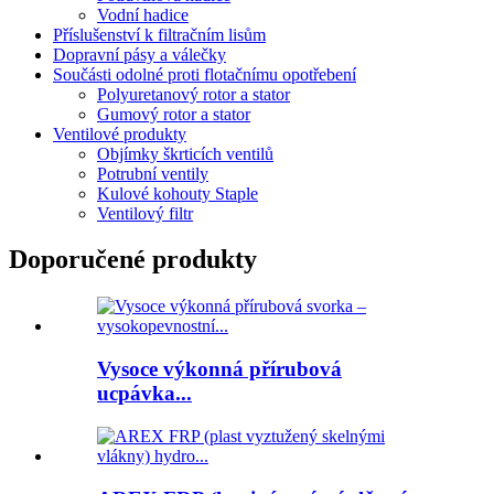
Vodní hadice
Příslušenství k filtračním lisům
Dopravní pásy a válečky
Součásti odolné proti flotačnímu opotřebení
Polyuretanový rotor a stator
Gumový rotor a stator
Ventilové produkty
Objímky škrticích ventilů
Potrubní ventily
Kulové kohouty Staple
Ventilový filtr
Doporučené produkty
Vysoce výkonná přírubová
ucpávka...