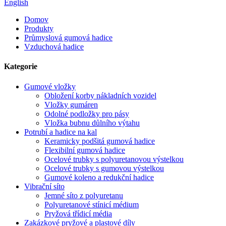
English
Domov
Produkty
Průmyslová gumová hadice
Vzduchová hadice
Kategorie
Gumové vložky
Obložení korby nákladních vozidel
Vložky gumáren
Odolné podložky pro pásy
Vložka bubnu důlního výtahu
Potrubí a hadice na kal
Keramicky podšitá gumová hadice
Flexibilní gumová hadice
Ocelové trubky s polyuretanovou výstelkou
Ocelové trubky s gumovou výstelkou
Gumové koleno a redukční hadice
Vibrační síto
Jemné síto z polyuretanu
Polyuretanové stínicí médium
Pryžová třídicí média
Zakázkové pryžové a plastové díly