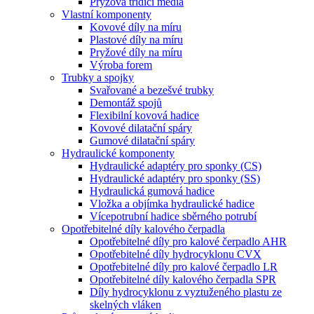
Pryžová třídicí média
Vlastní komponenty
Kovové díly na míru
Plastové díly na míru
Pryžové díly na míru
Výroba forem
Trubky a spojky
Svařované a bezešvé trubky
Demontáž spojů
Flexibilní kovová hadice
Kovové dilatační spáry
Gumové dilatační spáry
Hydraulické komponenty
Hydraulické adaptéry pro sponky (CS)
Hydraulické adaptéry pro sponky (SS)
Hydraulická gumová hadice
Vložka a objímka hydraulické hadice
Vícepotrubní hadice sběrného potrubí
Opotřebitelné díly kalového čerpadla
Opotřebitelné díly pro kalové čerpadlo AHR
Opotřebitelné díly hydrocyklonu CVX
Opotřebitelné díly pro kalové čerpadlo LR
Opotřebitelné díly kalového čerpadla SPR
Díly hydrocyklonu z vyztuženého plastu ze
skelných vláken