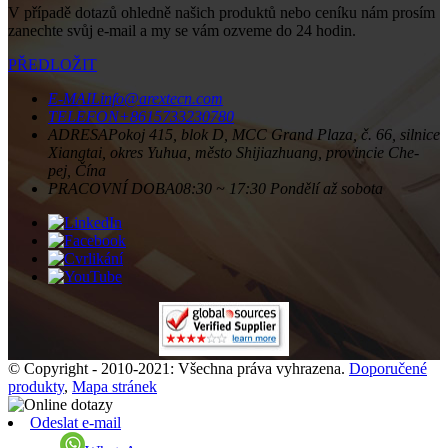
V případě dotazů ohledně našich produktů nebo ceníku nám prosím
zanechte svůj e-mail a my se vám ozveme do 24 hodin.
PŘEDLOŽIT
E-MAIL
info@arextecn.com
TELEFON
+8615733230780
ADRESA
Pokoj 415, blok D, MCC Grand Plaza, č. 66, silnice
Xiangtai, okres Yuhua, město Shijiazhuang, provincie Che-
pej, Čína
PRACOVNÍ DOBA
08:30 ~ 17:30 Pondělí až sobota
© Copyright - 2010-2021: Všechna práva vyhrazena.
Doporučené
produkty
,
Mapa stránek
Odeslat e-mail