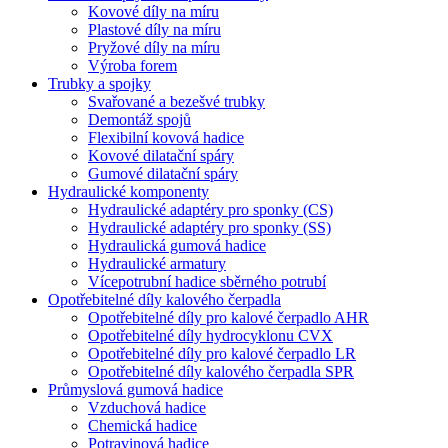
Kovové díly na míru
Plastové díly na míru
Pryžové díly na míru
Výroba forem
Trubky a spojky
Svařované a bezešvé trubky
Demontáž spojů
Flexibilní kovová hadice
Kovové dilatační spáry
Gumové dilatační spáry
Hydraulické komponenty
Hydraulické adaptéry pro sponky (CS)
Hydraulické adaptéry pro sponky (SS)
Hydraulická gumová hadice
Hydraulické armatury
Vícepotrubní hadice sběrného potrubí
Opotřebitelné díly kalového čerpadla
Opotřebitelné díly pro kalové čerpadlo AHR
Opotřebitelné díly hydrocyklonu CVX
Opotřebitelné díly pro kalové čerpadlo LR
Opotřebitelné díly kalového čerpadla SPR
Průmyslová gumová hadice
Vzduchová hadice
Chemická hadice
Potravinová hadice