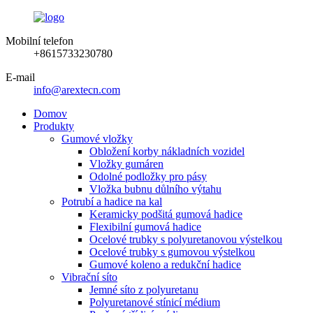
Mobilní telefon
+8615733230780
E-mail
info@arextecn.com
Domov
Produkty
Gumové vložky
Obložení korby nákladních vozidel
Vložky gumáren
Odolné podložky pro pásy
Vložka bubnu důlního výtahu
Potrubí a hadice na kal
Keramicky podšitá gumová hadice
Flexibilní gumová hadice
Ocelové trubky s polyuretanovou výstelkou
Ocelové trubky s gumovou výstelkou
Gumové koleno a redukční hadice
Vibrační síto
Jemné síto z polyuretanu
Polyuretanové stínicí médium