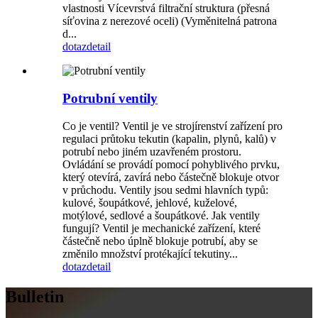
vlastnosti Vícevrstvá filtrační struktura (přesná
síťovina z nerezové oceli) (Vyměnitelná patrona
d...
dotaz
detail
Potrubní ventily
Co je ventil? Ventil je ve strojírenství zařízení pro
regulaci průtoku tekutin (kapalin, plynů, kalů) v
potrubí nebo jiném uzavřeném prostoru.
Ovládání se provádí pomocí pohyblivého prvku,
který otevírá, zavírá nebo částečně blokuje otvor
v průchodu. Ventily jsou sedmi hlavních typů:
kulové, šoupátkové, jehlové, kuželové,
motýlové, sedlové a šoupátkové. Jak ventily
fungují? Ventil je mechanické zařízení, které
částečně nebo úplně blokuje potrubí, aby se
změnilo množství protékající tekutiny...
dotaz
detail
Bulletin