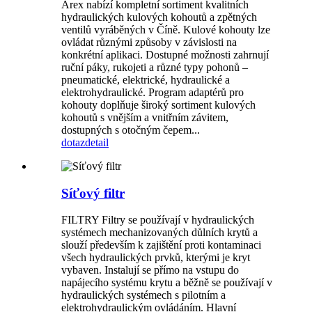
Arex nabízí kompletní sortiment kvalitních
hydraulických kulových kohoutů a zpětných
ventilů vyráběných v Číně. Kulové kohouty lze
ovládat různými způsoby v závislosti na
konkrétní aplikaci. Dostupné možnosti zahrnují
ruční páky, rukojeti a různé typy pohonů –
pneumatické, elektrické, hydraulické a
elektrohydraulické. Program adaptérů pro
kohouty doplňuje široký sortiment kulových
kohoutů s vnějším a vnitřním závitem,
dostupných s otočným čepem...
dotaz
detail
Síťový filtr
FILTRY Filtry se používají v hydraulických
systémech mechanizovaných důlních krytů a
slouží především k zajištění proti kontaminaci
všech hydraulických prvků, kterými je kryt
vybaven. Instalují se přímo na vstupu do
napájecího systému krytu a běžně se používají v
hydraulických systémech s pilotním a
elektrohydraulickým ovládáním. Hlavní