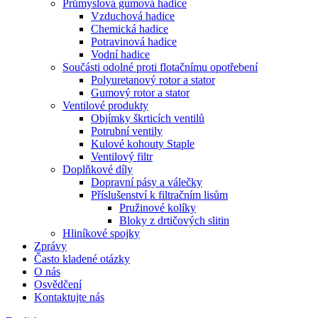
Průmyslová gumová hadice
Vzduchová hadice
Chemická hadice
Potravinová hadice
Vodní hadice
Součásti odolné proti flotačnímu opotřebení
Polyuretanový rotor a stator
Gumový rotor a stator
Ventilové produkty
Objímky škrticích ventilů
Potrubní ventily
Kulové kohouty Staple
Ventilový filtr
Doplňkové díly
Dopravní pásy a válečky
Příslušenství k filtračním lisům
Pružinové kolíky
Bloky z drtičových slitin
Hliníkové spojky
Zprávy
Často kladené otázky
O nás
Osvědčení
Kontaktujte nás