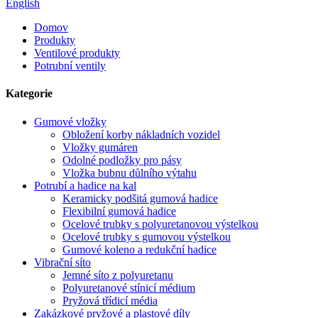
English
Domov
Produkty
Ventilové produkty
Potrubní ventily
Kategorie
Gumové vložky
Obložení korby nákladních vozidel
Vložky gumáren
Odolné podložky pro pásy
Vložka bubnu důlního výtahu
Potrubí a hadice na kal
Keramicky podšitá gumová hadice
Flexibilní gumová hadice
Ocelové trubky s polyuretanovou výstelkou
Ocelové trubky s gumovou výstelkou
Gumové koleno a redukční hadice
Vibrační síto
Jemné síto z polyuretanu
Polyuretanové stínicí médium
Pryžová třídicí média
Zakázkové pryžové a plastové díly