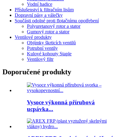
Vodní hadice
Příslušenství k filtračním lisům
Dopravní pásy a válečky
Součásti odolné proti flotačnímu opotřebení
Polyuretanový rotor a stator
Gumový rotor a stator
Ventilové produkty
Objímky škrticích ventilů
Potrubní ventily
Kulové kohouty Staple
Ventilový filtr
Doporučené produkty
Vysoce výkonná přírubová
ucpávka...