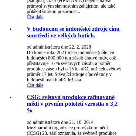
(Šanghaj) 2023 (HEM ASIA) nejen šokoval
průmysl svým slavnostním zahájením, ale také
přilákal širokou pozornost...
Číst dále
V budoucnu se indonéské zdroje cínu
soustředí ve velkých hutích.
od administrátora dne 22. 2. 2028
Do konce roku 2021 měla Indonésie (dále jen
Indonésie) 800 000 tun zásob cínové rudy, což
představuje 16 % světových zásob, a poměr
produkce zásob byl o 15 let nižší než celosvětový
průměr 17 let. Stávající zdroje cínové rudy v
Indonésii mají hlubší ložiska...
Číst dále
CSG: světová produkce rafinované
mědi v prvním pololetí vzrostla o 3,2
%
od administrátora dne 21. 10. 2014
Mezinárodní organizace pro výzkum mědi
(ICSG) 23. září oznámila, že světová produkce