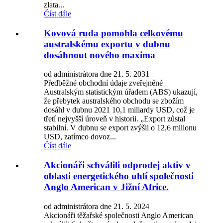
zlata...
Číst dále
Kovová ruda pomohla celkovému
australskému exportu v dubnu
dosáhnout nového maxima
od administrátora dne 21. 5. 2031
Předběžné obchodní údaje zveřejněné
Australským statistickým úřadem (ABS) ukazují,
že přebytek australského obchodu se zbožím
dosáhl v dubnu 2021 10,1 miliardy USD, což je
třetí nejvyšší úroveň v historii. „Export zůstal
stabilní. V dubnu se export zvýšil o 12,6 milionu
USD, zatímco dovoz...
Číst dále
Akcionáři schválili odprodej aktiv v
oblasti energetického uhlí společnosti
Anglo American v Jižní Africe.
od administrátora dne 21. 5. 2024
Akcionáři těžařské společnosti Anglo American