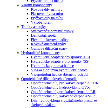
Pryžová třídicí média
Vlastní komponenty
Kovové díly na míru
Plastové díly na míru
Pryžové díly na míru
Výroba forem
Trubky a spojky
Svařované a bezešvé trubky
Demontáž spojů
Flexibilní kovová hadice
Kovové dilatační spáry
Gumové dilatační spáry
Hydraulické komponenty
Hydraulické adaptéry pro sponky (CS)
Hydraulické adaptéry pro sponky (SS)
Hydraulická gumová hadice
Vložka a objímka hydraulické hadice
Vícepotrubní hadice sběrného potrubí
Opotřebitelné díly kalového čerpadla
Opotřebitelné díly pro kalové čerpadlo AHR
Opotřebitelné díly hydrocyklonu CVX
Opotřebitelné díly pro kalové čerpadlo LR
Opotřebitelné díly kalového čerpadla SPR
Díly hydrocyklonu z vyztuženého plastu ze
skelných vláken