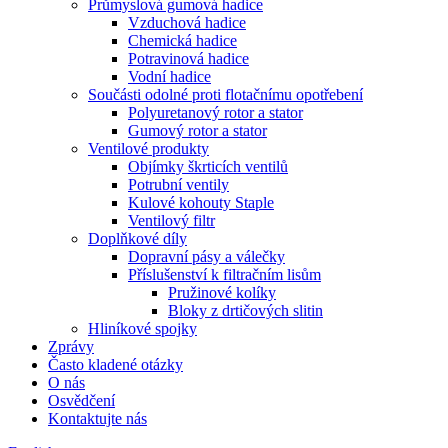
Průmyslová gumová hadice
Vzduchová hadice
Chemická hadice
Potravinová hadice
Vodní hadice
Součásti odolné proti flotačnímu opotřebení
Polyuretanový rotor a stator
Gumový rotor a stator
Ventilové produkty
Objímky škrticích ventilů
Potrubní ventily
Kulové kohouty Staple
Ventilový filtr
Doplňkové díly
Dopravní pásy a válečky
Příslušenství k filtračním lisům
Pružinové kolíky
Bloky z drtičových slitin
Hliníkové spojky
Zprávy
Často kladené otázky
O nás
Osvědčení
Kontaktujte nás