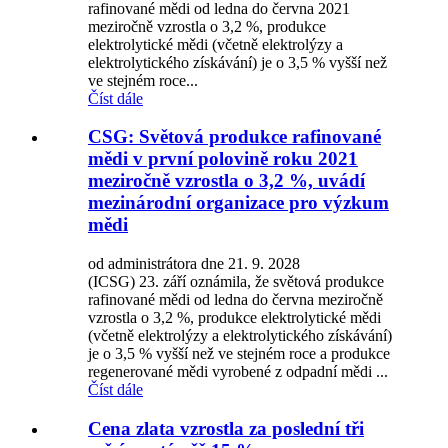
rafinované mědi od ledna do června 2021
meziročně vzrostla o 3,2 %, produkce
elektrolytické mědi (včetně elektrolýzy a
elektrolytického získávání) je o 3,5 % vyšší než
ve stejném roce...
Číst dále
CSG: Světová produkce rafinované
mědi v první polovině roku 2021
meziročně vzrostla o 3,2 %, uvádí
mezinárodní organizace pro výzkum
mědi
od administrátora dne 21. 9. 2028
(ICSG) 23. září oznámila, že světová produkce
rafinované mědi od ledna do června meziročně
vzrostla o 3,2 %, produkce elektrolytické mědi
(včetně elektrolýzy a elektrolytického získávání)
je o 3,5 % vyšší než ve stejném roce a produkce
regenerované mědi vyrobené z odpadní mědi ...
Číst dále
Cena zlata vzrostla za poslední tři