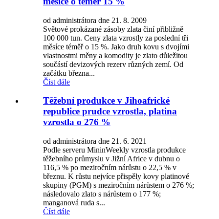
měsíce o téměř 15 %
od administrátora dne 21. 8. 2009
Světové prokázané zásoby zlata činí přibližně
100 000 tun. Ceny zlata vzrostly za poslední tři
měsíce téměř o 15 %. Jako druh kovu s dvojími
vlastnostmi měny a komodity je zlato důležitou
součástí devizových rezerv různých zemí. Od
začátku března...
Číst dále
Těžební produkce v Jihoafrické
republice prudce vzrostla, platina
vzrostla o 276 %
od administrátora dne 21. 6. 2021
Podle serveru MininWeekly vzrostla produkce
těžebního průmyslu v Jižní Africe v dubnu o
116,5 % po meziročním nárůstu o 22,5 % v
březnu. K růstu nejvíce přispěly kovy platinové
skupiny (PGM) s meziročním nárůstem o 276 %;
následovalo zlato s nárůstem o 177 %;
manganová ruda s...
Číst dále