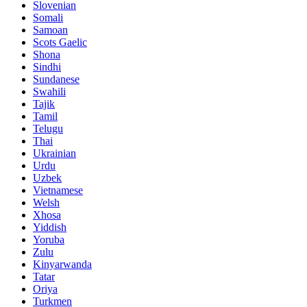
Slovenian
Somali
Samoan
Scots Gaelic
Shona
Sindhi
Sundanese
Swahili
Tajik
Tamil
Telugu
Thai
Ukrainian
Urdu
Uzbek
Vietnamese
Welsh
Xhosa
Yiddish
Yoruba
Zulu
Kinyarwanda
Tatar
Oriya
Turkmen