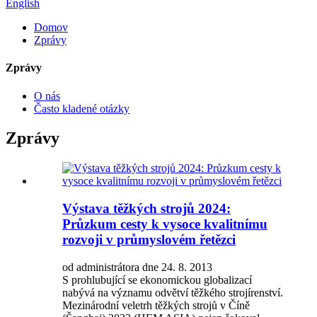
English
Domov
Zprávy
Zprávy
O nás
Často kladené otázky
Zprávy
Výstava těžkých strojů 2024:
Průzkum cesty k vysoce kvalitnímu
rozvoji v průmyslovém řetězci
od administrátora dne 24. 8. 2013
S prohlubující se ekonomickou globalizací
nabývá na významu odvětví těžkého strojírenství.
Mezinárodní veletrh těžkých strojů v Číně