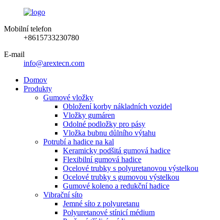
Mobilní telefon
+8615733230780
E-mail
info@arextecn.com
Domov
Produkty
Gumové vložky
Obložení korby nákladních vozidel
Vložky gumáren
Odolné podložky pro pásy
Vložka bubnu důlního výtahu
Potrubí a hadice na kal
Keramicky podšitá gumová hadice
Flexibilní gumová hadice
Ocelové trubky s polyuretanovou výstelkou
Ocelové trubky s gumovou výstelkou
Gumové koleno a redukční hadice
Vibrační síto
Jemné síto z polyuretanu
Polyuretanové stínicí médium