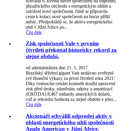
schválili 6. května návrh společnosti na odprodej
jihoafrického obchodu s energetickým uhlím a
založení nové společnosti, čímž se připravila
cesta k kotaci nové společnosti na burze příští
měsíc. Předpokládá se, že aktiva energetického
uhlí v Jižní Africe po...
Číst dále
Zisk společnosti Vale v prvním
čtvrtletí překonal historicky rekord za
stejné období.
od administrátora dne 21. 5. 2017
Brazilský těžební gigant Vale nedávno zveřejnil
své finanční výkazy za první čtvrtletí roku 2021:
Díky rostoucím cenám komodit dosáhl upravený
zisk před úroky, zdaněním, odpisy a amortizací
(EBITDA) 8,467 miliardy amerických dolarů,
což je rekordní hodnota za stejné období v jeho...
Číst dále
Akcionáři schválili odprodej aktiv v
oblasti energetického uhlí společnosti
Anglo American v Jižní Africe.