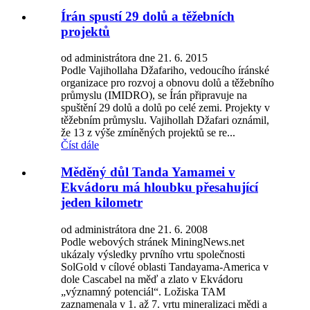
Írán spustí 29 dolů a těžebních
projektů
od administrátora dne 21. 6. 2015
Podle Vajihollaha Džafariho, vedoucího íránské
organizace pro rozvoj a obnovu dolů a těžebního
průmyslu (IMIDRO), se Írán připravuje na
spuštění 29 dolů a dolů po celé zemi. Projekty v
těžebním průmyslu. Vajihollah Džafari oznámil,
že 13 z výše zmíněných projektů se re...
Číst dále
Měděný důl Tanda Yamamei v
Ekvádoru má hloubku přesahující
jeden kilometr
od administrátora dne 21. 6. 2008
Podle webových stránek MiningNews.net
ukázaly výsledky prvního vrtu společnosti
SolGold v cílové oblasti Tandayama-America v
dole Cascabel na měď a zlato v Ekvádoru
„významný potenciál“. Ložiska TAM
zaznamenala v 1. až 7. vrtu mineralizaci mědi a