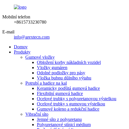
Mobilní telefon
+8615733230780
E-mail
info@arextecn.com
Domov
Produkty
Gumové vložky
Obložení korby nákladních vozidel
Vložky gumáren
Odolné podložky pro pásy
Vložka bubnu důlního výtahu
Potrubí a hadice na kal
Keramicky podšitá gumová hadice
Flexibilní gumová hadice
Ocelové trubky s polyuretanovou výstelkou
Ocelové trubky s gumovou výstelkou
Gumové koleno a redukční hadice
Vibrační síto
Jemné síto z polyuretanu
Polyuretanové stínicí médium