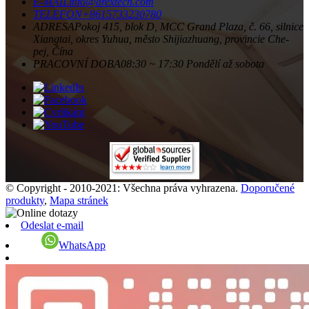
E-MAIL
info@arextecn.com
TELEFON
+8615733230780
ADRESA
Pokoj 415, blok D, MCC Grand Plaza, č. 66, silnice
Xiangtai, okres Yuhua, město Shijiazhuang, provincie Che-
pej, Čína
PRACOVNÍ DOBA
08:30 ~ 17:30 Pondělí až sobota
© Copyright - 2010-2021: Všechna práva vyhrazena.
Doporučené
produkty
,
Mapa stránek
Odeslat e-mail
WhatsApp