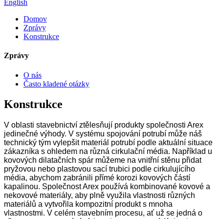
English
Domov
Zprávy
Konstrukce
Zprávy
O nás
Často kladené otázky
Konstrukce
V oblasti stavebnictví ztělesňují produkty společnosti Arex
jedinečné výhody. V systému spojování potrubí může náš
technický tým vylepšit materiál potrubí podle aktuální situace
zákazníka s ohledem na různá cirkulační média. Například u
kovových dilatačních spár můžeme na vnitřní stěnu přidat
pryžovou nebo plastovou sací trubici podle cirkulujícího
média, abychom zabránili přímé korozi kovových částí
kapalinou. Společnost Arex používá kombinované kovové a
nekovové materiály, aby plně využila vlastnosti různých
materiálů a vytvořila kompozitní produkt s mnoha
vlastnostmi. V celém stavebním procesu, ať už se jedná o