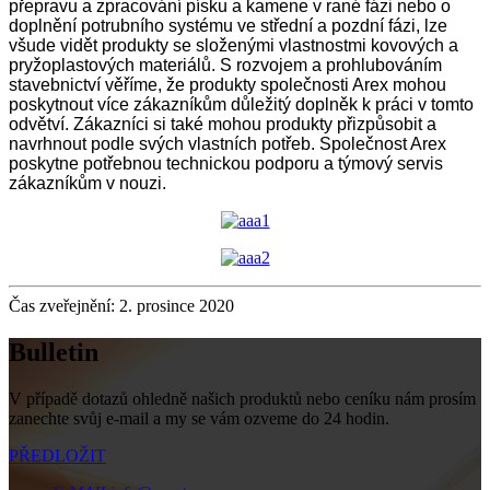
přepravu a zpracování písku a kamene v rané fázi nebo o
doplnění potrubního systému ve střední a pozdní fázi, lze
všude vidět produkty se složenými vlastnostmi kovových a
pryžoplastových materiálů. S rozvojem a prohlubováním
stavebnictví věříme, že produkty společnosti Arex mohou
poskytnout více zákazníkům důležitý doplněk k práci v tomto
odvětví. Zákazníci si také mohou produkty přizpůsobit a
navrhnout podle svých vlastních potřeb. Společnost Arex
poskytne potřebnou technickou podporu a týmový servis
zákazníkům v nouzi.
Čas zveřejnění: 2. prosince 2020
Bulletin
V případě dotazů ohledně našich produktů nebo ceníku nám prosím
zanechte svůj e-mail a my se vám ozveme do 24 hodin.
PŘEDLOŽIT