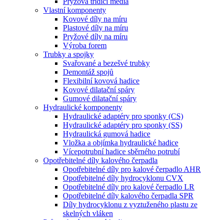
Pryžová třídicí média
Vlastní komponenty
Kovové díly na míru
Plastové díly na míru
Pryžové díly na míru
Výroba forem
Trubky a spojky
Svařované a bezešvé trubky
Demontáž spojů
Flexibilní kovová hadice
Kovové dilatační spáry
Gumové dilatační spáry
Hydraulické komponenty
Hydraulické adaptéry pro sponky (CS)
Hydraulické adaptéry pro sponky (SS)
Hydraulická gumová hadice
Vložka a objímka hydraulické hadice
Vícepotrubní hadice sběrného potrubí
Opotřebitelné díly kalového čerpadla
Opotřebitelné díly pro kalové čerpadlo AHR
Opotřebitelné díly hydrocyklonu CVX
Opotřebitelné díly pro kalové čerpadlo LR
Opotřebitelné díly kalového čerpadla SPR
Díly hydrocyklonu z vyztuženého plastu ze
skelných vláken