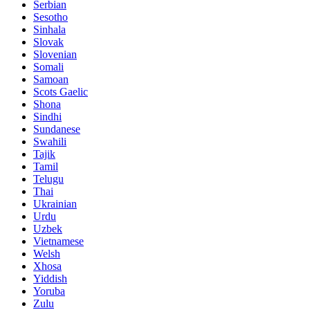
Serbian
Sesotho
Sinhala
Slovak
Slovenian
Somali
Samoan
Scots Gaelic
Shona
Sindhi
Sundanese
Swahili
Tajik
Tamil
Telugu
Thai
Ukrainian
Urdu
Uzbek
Vietnamese
Welsh
Xhosa
Yiddish
Yoruba
Zulu