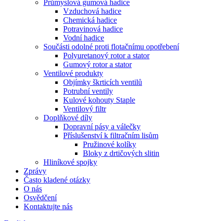
Průmyslová gumová hadice
Vzduchová hadice
Chemická hadice
Potravinová hadice
Vodní hadice
Součásti odolné proti flotačnímu opotřebení
Polyuretanový rotor a stator
Gumový rotor a stator
Ventilové produkty
Objímky škrticích ventilů
Potrubní ventily
Kulové kohouty Staple
Ventilový filtr
Doplňkové díly
Dopravní pásy a válečky
Příslušenství k filtračním lisům
Pružinové kolíky
Bloky z drtičových slitin
Hliníkové spojky
Zprávy
Často kladené otázky
O nás
Osvědčení
Kontaktujte nás